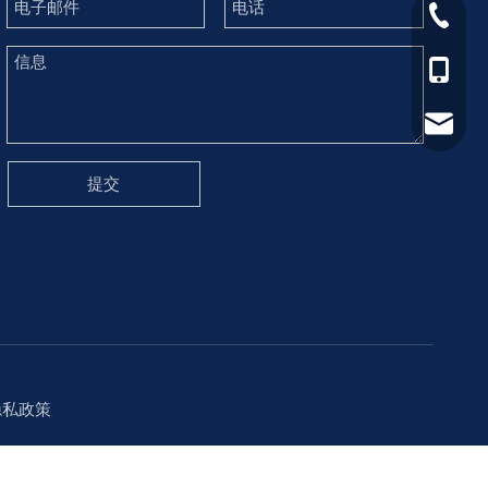
0577-8
189697
Yang@p
提交
隐私政策