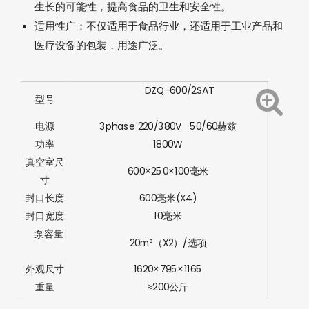
生长的可能性，提高食品的卫生和安全性。
适用性广：不仅适用于食品行业，还适用于工业产品和
医疗设备的包装，用途广泛。
DZQ-600/2SAT
型号
电源
3phase 220/380V 50/60赫兹
功率
1800W
真空室尺
600×250×100毫米
寸
封口长度
600毫米(X4)
封口宽度
10毫米
泵容量
20m³（X2）/选项
外观尺寸
1620×795×1165
重量
≈200公斤
认证
欧盟CE认证