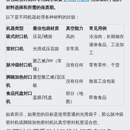
材料选择和所需的保质期。
以下是不同机器处理各种材料的比较：
机器类型
最佳包袋材质
真空能力
常见用例
吸式封口机
压花/槽袋
高的
冷冻肉，长期储存
液体食品、工业加
室封口机
光滑或压花袋
非常高
工
聚乙烯/PP（常
脉冲袋封口机
没有任何
零售零件、干货
规）
脚踏加热封口
重型聚乙烯/层压
没有任何
散装工业包装
机
板
食品托盘封口
部分（地
盖膜/托盘
即食食品
机
图）
如表所示，如果您的目标是使用普通的光滑袋子，那么脉冲袋
密封机或脚踏加热密封机比真空密封机更适合您。