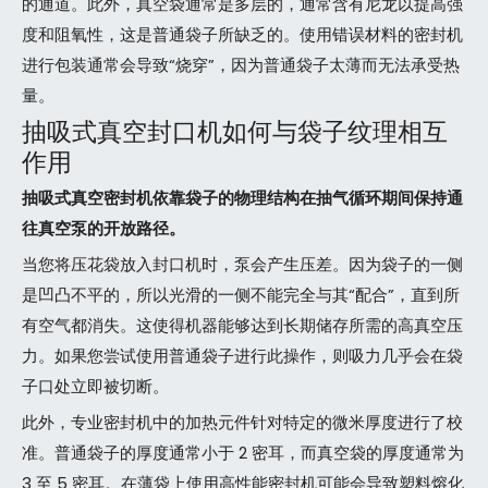
的通道。此外，真空袋通常是多层的，通常含有尼龙以提高强
度和阻氧性，这是普通袋子所缺乏的。使用错误材料的密封机
进行包装通常会导致“烧穿”，因为普通袋子太薄而无法承受热
量。
抽吸式真空封口机如何与袋子纹理相互
作用
抽吸式真空密封机依靠袋子的物理结构在抽气循环期间保持通
往真空泵的开放路径。
当您将压花袋放入封口机时，泵会产生压差。因为袋子的一侧
是凹凸不平的，所以光滑的一侧不能完全与其“配合”，直到所
有空气都消失。这使得机器能够达到长期储存所需的高真空压
力。如果您尝试使用普通袋子进行此操作，则吸力几乎会在袋
子口处立即被切断。
此外，专业密封机中的加热元件针对特定的微米厚度进行了校
准。普通袋子的厚度通常小于 2 密耳，而真空袋的厚度通常为
3 至 5 密耳。在薄袋上使用高性能密封机可能会导致塑料熔化