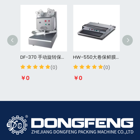
BS-450 全自动热封收缩包装机 热收缩包装机
DF-370 手动旋转保鲜封盒机商用 外卖餐盒连续封膜机 熟食锁鲜包装设备
HW-550大卷保鲜膜封膜机 商用加厚抗压型 超市水果蔬菜/熟食托盘封口打包一体机
0)
(0)
(0)
￥
0
￥
0
￥
0