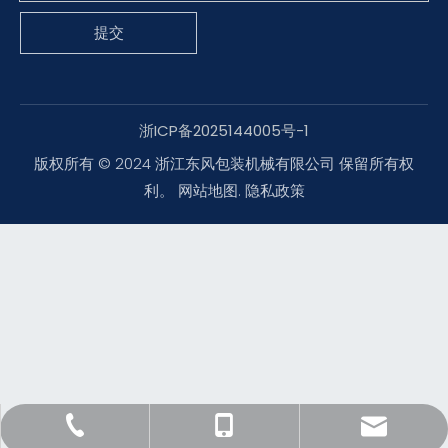
提交
浙ICP备2025144005号-1
版权所有 © 2024 浙江东风包装机械有限公司 保留所有权
利。
网站地图
.
隐私政策
Yang@packingmachine.com
0577-88781900
18969705792