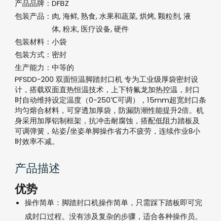
产品品牌：
DFBZ
包装产品：
肉, 海鲜, 熟食, 水果和蔬菜, 烘烤, 颗粒剂, 液
体, 粉末, 医疗设备, 硬件
包装材料：
小袋
包装方式：
密封
生产能力：
中等的
PFSDD-200 双面恒温脚踏封口机‌ 专为工业级厚袋密封设
计，搭载‌双面直热恒温技术‌，上下特氟龙加热控温，封口
时自动维持设定温度（0-250℃可调），15mm超宽封口条
均匀熔合材料，可穿透加厚袋，防漏防潮性能提升2倍。机
身采用‌加厚铝制框架‌，抗冲击耐腐蚀，搭配低阻力踏板及
可调弹簧，站姿/坐姿单脚操作省力不疲劳，连续作业8小
时效率不减。
产品描述
优势
操作简单：脚踏封口机操作简单，只需踩下踏板即可完
成封口过程。没有涉及复杂的步骤，适合各种操作员。