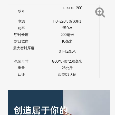
PFSDD-200
型号
电源
110-220 50/60Hz
功率
250W
密封长度
200毫米
封口宽度
10毫米
最大密封厚度
0.1-1.2毫米
包装尺寸
800*540*260毫米
重量
26公斤
认证
欧盟CE认证