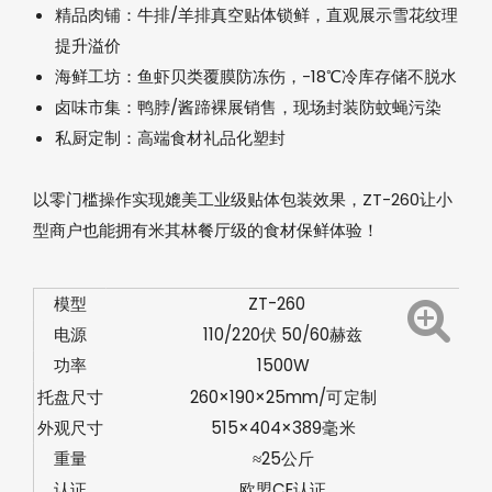
精品肉铺‌：牛排/羊排真空贴体锁鲜，直观展示雪花纹理
提升溢价
海鲜工坊‌：鱼虾贝类覆膜防冻伤，-18℃冷库存储不脱水
卤味市集‌：鸭脖/酱蹄裸展销售，现场封装防蚊蝇污染
私厨定制‌：高端食材礼品化塑封
以零门槛操作实现媲美工业级贴体包装效果，ZT-260让小
型商户也能拥有米其林餐厅级的食材保鲜体验！
模型
ZT-260
电源
110/220伏 50/60赫兹
功率
1500W
托盘尺寸
260
×
190
×
25mm/
可定制
外观尺寸
515×404
×
389毫米
重量
≈25公斤
认证
欧盟CE认证