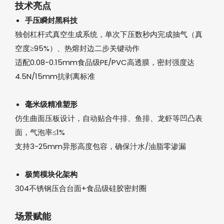
技术亮点‌
手压瞬封黑科技‌
独创杠杆式真空生成系统，单次下压数秒内完成抽气（真
空度≥95%）、热熔封边二步关键动作
适配0.08-0.15mm食品级PE/PVC高透膜，密封强度达
4.5N/15mm抗剥离标准
‌毫米级精准塑形‌
仿生曲面压板设计，自动贴合牛排、鱼排、龙虾等凹凸表
面，气泡率≤1%
支持3-25mm异形高度包容，确保汁水/油脂零渗漏
‌极简模块化架构‌
304不锈钢压合台面+食品级硅胶密封圈
场景赋能‌