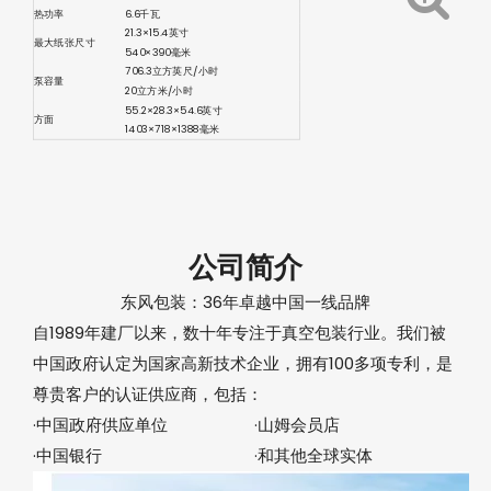
热功率
6.6千瓦
21.3×15.4英寸
最大纸张尺寸
540×390毫米
706.3立方英尺/小时
泵容量
20立方米/小时
55.2×28.3×54.6英寸
方面
1403×718×1388毫米
公司简介
东风包装：36年卓越中国一线品牌
自1989年建厂以来，数十年专注于真空包装行业。我们被
中国政府认定为国家高新技术企业，拥有100多项专利，是
尊贵客户的认证供应商，包括：
·中国政府供应单位
·山姆会员店
·中国银行
·和其他全球实体