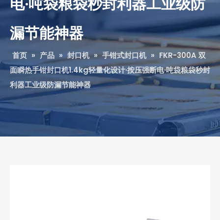
电·吨袋粮袋秒封利器工业级防
漏节能神器‌
首页
»
产品
»
封口机
»
手钳式封口机
»
FKR-300A 双
面瞬热手钳封口机1.4kg轻量化设计·按压强断电·吨袋粮袋秒封
利器工业级防漏节能神器‌