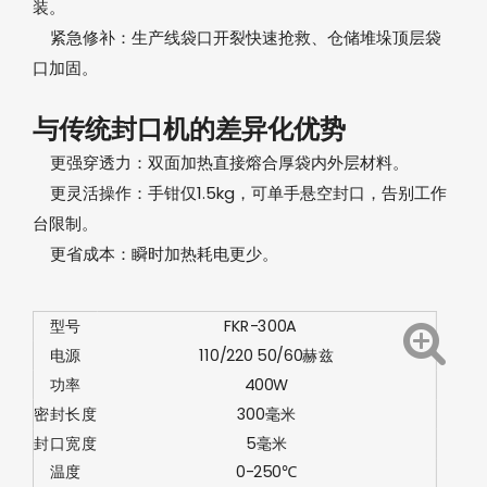
装。
紧急修补‌：生产线袋口开裂快速抢救、仓储堆垛顶层袋
口加固。
与传统封口机的差异化优势‌
‌更强穿透力‌：双面加热直接熔合厚袋内外层材料。
‌更灵活操作‌：手钳仅1.5kg，可单手悬空封口，告别工作
台限制。
‌更省成本‌：瞬时加热耗电更少。
型号
FKR-300A
电源
110/220 50/60赫兹
功率
400W
密封长度
300毫米
封口宽度
5毫米
温度
0-250℃