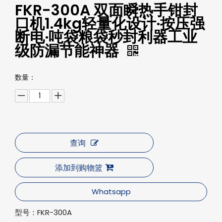
FKR-300A 双面瞬热手钳封
口机1.4kg轻量化设计·按压强
断电·吨袋粮袋秒封利器工业
级防漏节能神器‌
数量：
查询
添加到购物篮
Whatsapp
型号：
FKR-300A