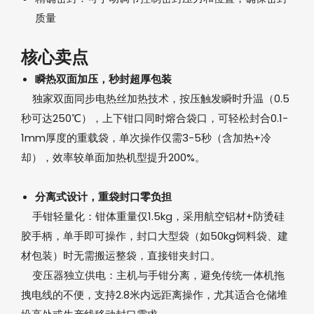
质量
核心卖点‌
瞬热双面加压，秒封超厚包装‌
独家‌双面同步电热丝加热技术‌，按压触发瞬时升温（0.5
秒可达250℃），上下钳口同时熔合袋口，可轻松封合‌0.1-
1mm厚度的重载袋‌，单次操作仅需3-5秒（含加热+冷
却），效率较单面加热机型提升200%。
分离式设计，重袋封口零负担‌
手钳轻量化‌：钳体重量仅1.5kg，采用航空铝材+防烫硅
胶手柄，单手即可操作，封口大型袋（如50kg饲料袋、建
材包装）时无需搬运整袋，直接钳夹封口。
变压器独立供电‌：主机与手钳分离，避免传统一体机拖
拽电线的不便，支持2.8米内远距离操作，尤其适合仓储堆