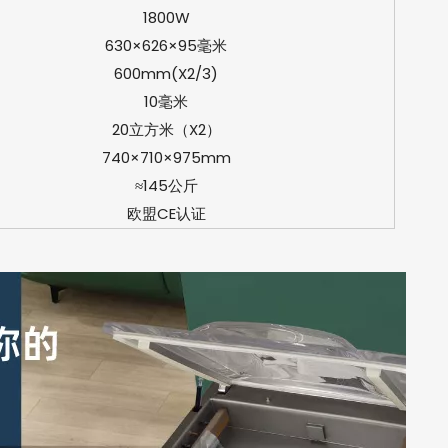
1800W
630×626×95毫米
600mm(X2/3)
10毫米
20立方米（X2）
740×710×975mm
≈145公斤
欧盟CE认证