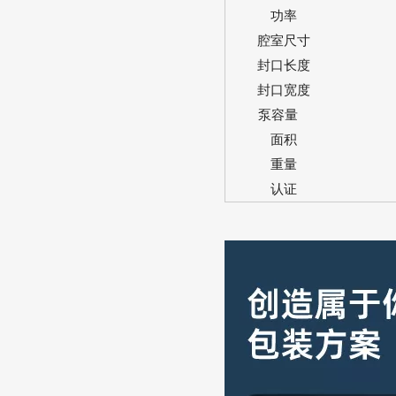
功率
腔室尺寸
封口长度
封口宽度
泵容量
面积
重量
认证