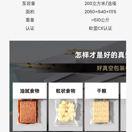
泵容量
200立方米/选项
面积
2060×940×1115
重量
≈510公斤
认证
欧盟CE认证