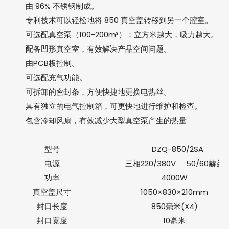
由 96% 不锈钢制成。
专利技术可以轻松地将 850 真空盖转移到另一个腔室。
可选配真空泵（100-200m³）；立方米越大，吸力越大。
配备凹形真空室，有效解决产品空间问题。
由PCB板控制。
可选配充气功能。
可拆卸的密封条，方便快捷地更换电热丝。
具有独立的电气控制箱，可更快地进行维护和检查。
包含冷却风扇，有效减少大型真空泵产生的热量
型号
DZQ-850/2S
电源
三相220/380V 50/60赫兹
功率
4000W
真空盖尺寸
1050×830×210mm
封口长度
850毫米(X4)
封口宽度
10毫米