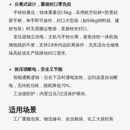
分离式设计，重袋封口零负担‌
手钳轻量化‌：钳体重量仅1.5kg，采用航空铝材+防烫硅
胶手柄，单手即可操作，封口大型袋（如50kg饲料袋、建
材包装）时无需搬运整袋，直接钳夹封口。
变压器独立供电‌：主机与手钳分离，避免传统一体机拖
拽电线的不便，支持2.8米内远距离操作，尤其适合仓储堆
垛高处或生产线移动封口需求。
按压强断电，安全又节能‌
智能通断逻辑‌：仅在下压时通电加热，达到温度自动断
电，无待机功耗，能耗降低70%。
工业级防护‌：内置过压/过流保护模块。
适用场景‌
工厂重载包装、物流修补、农业粮袋、化工大袋封装