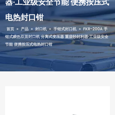
器·工业级安全节能 便携按压式
电热封口钳
首页
»
产品
»
封口机
»
手钳式封口机
»
FKR-200A 手
钳式瞬热双面封口机 分离式变压器 重袋秒封利器·工业级安全
节能 便携按压式电热封口钳