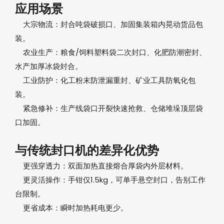
应用场景‌
大宗物流‌：封合吨袋破损口、加固集装箱内晃动货品包
装。
农业生产‌：粮食/饲料塑料袋二次封口、化肥防潮密封、
水产加厚冰袋封合。
工业防护‌：化工粉末防泄漏重封、矿业工具防氧化包
装。
紧急修补‌：生产线袋口开裂快速抢救、仓储堆垛顶层袋
口加固。
与传统封口机的差异化优势‌
‌更强穿透力‌：双面加热直接熔合厚袋内外层材料。
‌更灵活操作‌：手钳仅1.5kg，可单手悬空封口，告别工作
台限制。
‌更省成本‌：瞬时加热耗电更少。