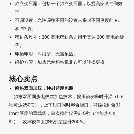
独立变压器：包括一个独立变压器，以提高安全性和效
率。
可调设置：允许调整不同的设置来密封不同厚度的 PE
和 PP 袋。
密封条尺寸：200 毫米密封条适用于宽达 200 毫米的袋
子。
即插即用：即用型，无需预热。
维护方便：加热元件和特氟龙布可以轻松更换
核心卖点‌
瞬热双面加压，秒封超厚包装‌
独家‌双面同步电热丝加热技术‌，按压触发瞬时升温（0.5
秒可达250℃），上下钳口同时熔合袋口，可轻松封合‌0.1-
1mm厚度的重载袋‌，单次操作仅需3-5秒（含加热+冷
却），效率较单面加热机型提升200%。