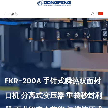
菜单
FKR-200A 手钳式瞬热双面封
口机 分离式变压器 重袋秒封利