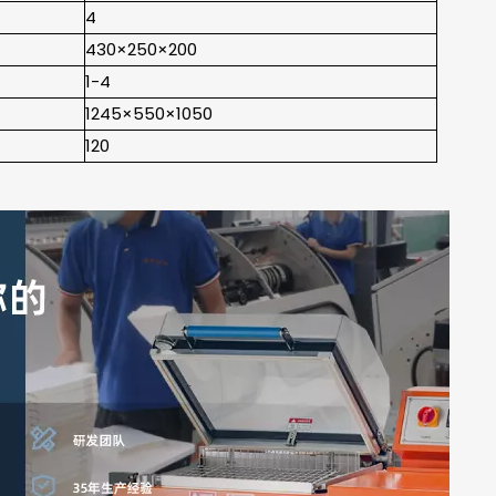
4
430×250×200
1-4
1245×550×1050
120