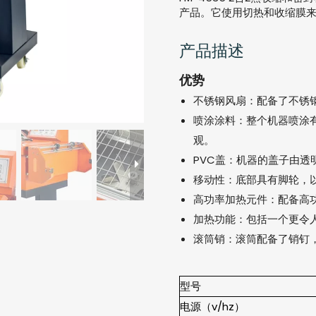
产品。它使用切热和收缩膜
产品描述
优势
不锈钢风扇：配备了不锈
喷涂涂料：整个机器喷涂
观。
PVC盖：机器的盖子由透
移动性：底部具有脚轮，
高功率加热元件：配备高
加热功能：包括一个更令
滚筒销：滚筒配备了销钉
型号
电源（v/hz）