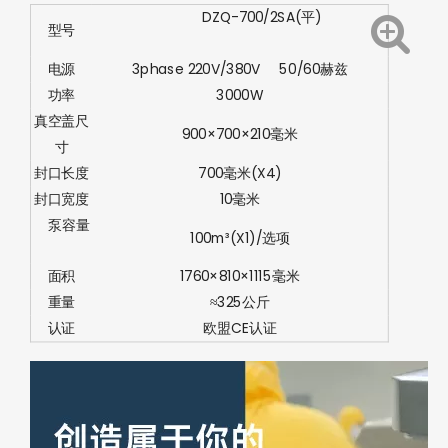
DZQ-700/2SA(平)
型号
电源
3phase 220V/380V 50/60赫兹
功率
3000W
真空盖尺
900×700×210毫米
寸
封口长度
700毫米(X4)
封口宽度
10毫米
泵容量
100m³(X1)/选项
面积
1760×810×1115毫米
重量
≈325公斤
认证
欧盟CE认证