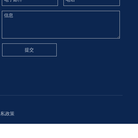
提交
隐私政策