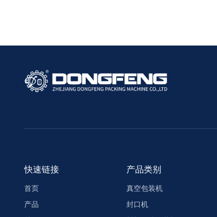
快速链接
产品类别
首页
真空包装机
产品
封口机