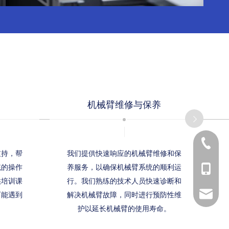
机械臂维修与保养
0577-8
支持，帮
我们提供快速响应的机械臂维修和保
统的操作
养服务，以确保机械臂系统的顺利运
189697
供培训课
行。我们熟练的技术人员快速诊断和
Yang@p
可能遇到
解决机械臂故障，同时进行预防性维
护以延长机械臂的使用寿命。