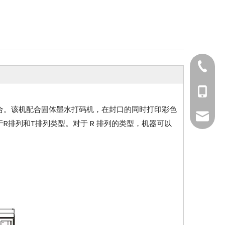
0577-8
189697
合。该机配合固体墨水打码机，在封口的同时打印彩色
Yang@p
排列和T排列类型。对于 R 排列的类型，机器可以