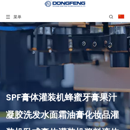
菜单
SPF膏体灌装机蜂蜜牙膏果汁
凝胶洗发水面霜油膏化妆品灌