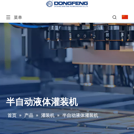
菜单
半自动液体灌装机
首页
»
产品
»
灌装机
»
半自动液体灌装机