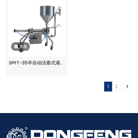
灌装机
视频
SPFT-35半自动活塞式灌装
机 番茄酱/蛋黄酱/果酱/辣
椒酱/蜂蜜灌装机 带颗粒液
1
2
体膏体灌装机