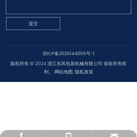
提交
浙ICP备2025144005号-1
版权所有 © 2024 浙江东风包装机械有限公司 保留所有权
利。
网站地图
.
隐私政策