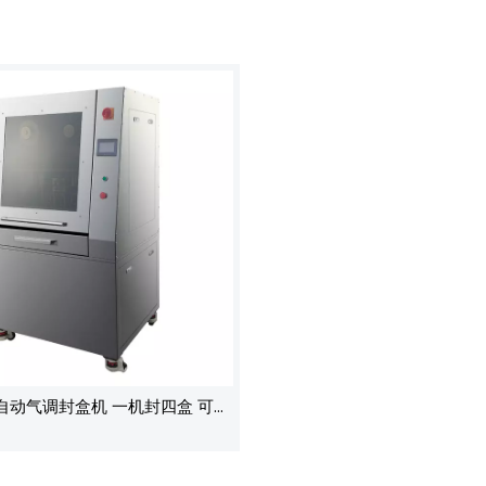
0全自动气调封盒机 一机封四盒 可快
 生鲜熟食气调保鲜包装机 方形
托盘定制