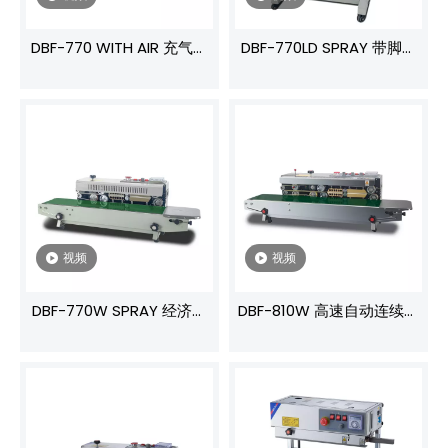
DBF-770 WITH AIR 充气连
DBF-770LD SPRAY 带脚架
续封口机 高速封合·可调温控
连续封口机 流水线免停机作
·食品/精密包装优选
业·5kg承重支持·预算友好型
封装利器
视频
视频
‌DBF-770W SPRAY 经济型
DBF-810W 高速自动连续封
连续封口机 12米/分钟高效
口机，带墨轮高效包装
作业·电子恒温0-300℃·中小
产线优选