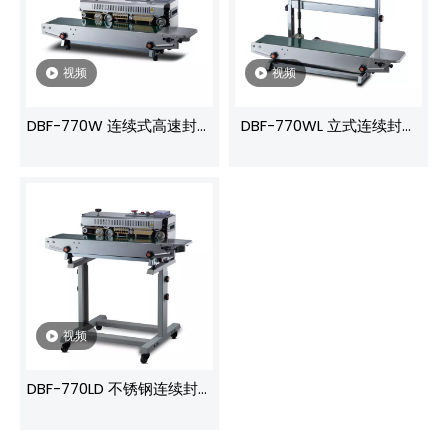
视频
视频
DBF-770W 连续式高速封口
DBF-770WL 立式连续封口
机 12米/分钟高效流水线·电
机 立袋防漏密封专家·12米/
子恒温0-300℃·不锈钢耐腐
分钟高效封口·智能温控0-
机身 食品医药通用
300℃ 洗衣粉/狗粮包装专
用
视频
DBF-770LD 不锈钢连续封口
机 12米/分钟免停机作业
·5kg承重重型包装 膨化食